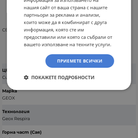
информация за използването на
нашия сайт от ваша страна с нашите
ИНФОРМАЦИЯ
партньори за реклама и анализи,
които може да я комбинират с друга
информация, която сте им
Светещи сандали Geox J55MWA 0ASKN C4193
предоставили или която са събрали от
вашето използване на техните услуги.
ХАРАКТЕРИСТИКИ
ПРИЕМЕТЕ ВСИЧКИ
Цвят
ПОКАЖЕТЕ ПОДРОБНОСТИ
Син
Марка
GEOX
Технология
Geox Respira
Горна част (Сая)