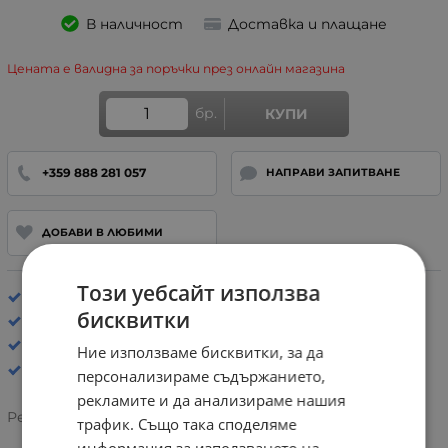
В наличност
Доставка и плащане
Цената е валидна за поръчки през онлайн магазина
бр.
КУПИ
+359 888 281 057
НАПРАВИ ЗАПИТВАНЕ
ДОБАВИ В ЛЮБИМИ
Този уебсайт използва
Хастар: Плат
бисквитки
Стелка: Анатомична
Сандали
Ние използваме бисквитки, за да
персонализираме съдържанието,
рекламите и да анализираме нашия
Рейтинг:
трафик. Също така споделяме