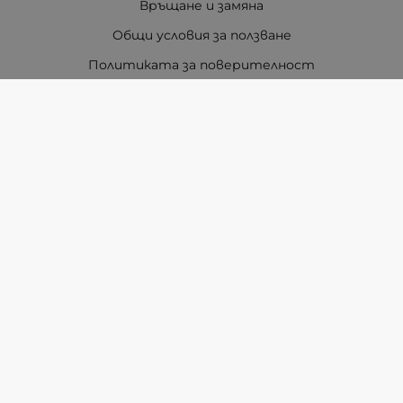
Връщане и замяна
Общи условия за ползване
Политиката за поверителност
Политика за използване на бисквитки
При възникване на спор, свързан с покупка онлайн,
можете да ползвате сайта ОРС
Вашите права
Отказ от сделка
За Нас
Карта на сайта
Контакти
Методи на плащане