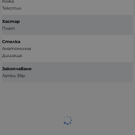
Кожа
Текстил
Хастар
Плат
Стелка
Анатомична
Дишаща
Закопчаване
Лепки 3бр.