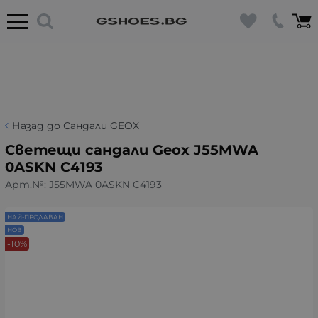
Назад до Сандали GEOX
Светещи сандали Geox J55MWA
0ASKN C4193
Арт.№:
J55MWA 0ASKN C4193
НАЙ-ПРОДАВАН
НОВ
-10%