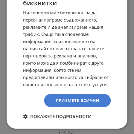
бисквитки
Спортни обувки
Ние използваме бисквитки, за да
Сандали
персонализираме съдържанието,
Мъжки обувки Caprice
рекламите и да анализираме нашия
Официални обувки
трафик. Също така споделяме
Боти и ботуши
информация за използването на
Rieker
нашия сайт от ваша страна с нашите
Боти и ботуши
партньори за реклама и анализи,
Мъжки обувки
които може да я комбинират с друга
Мъжки сандали
информация, която сте им
Обувки
предоставили или която са събрали от
Сандали
вашето използване на техните услуги.
Remonte
Jana
ПРИЕМЕТЕ ВСИЧКИ
S.Oliver
Мъжки обувки
ПОКАЖЕТЕ ПОДРОБНОСТИ
Сандали
Marco Tozzi
Обувки