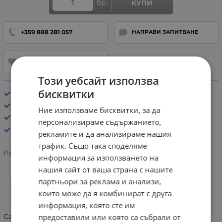
бр.
КУПИ
+359 888 281 057
НАПРАВИ ЗАПИТВАНЕ
ДОБАВИ В ЛЮБИМИ
Този уебсайт използва
бисквитки
Хастар: Естествена кожа
Стелка: Ергономична
Ние използваме бисквитки, за да
САНДАЛИ
персонализираме съдържанието,
рекламите и да анализираме нашия
трафик. Също така споделяме
Рейтинг:
информация за използването на
нашия сайт от ваша страна с нашите
партньори за реклама и анализи,
ИНФОРМАЦИЯ
които може да я комбинират с друга
информация, която сте им
Сандали за прохождане Biomecanics 252123-D050
предоставили или която са събрали от