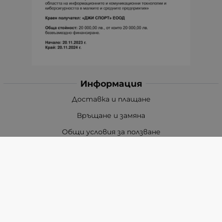
Информация
Доставка и плащане
Връщане и замяна
Общи условия за ползване
Политиката за поверителност
Политика за използване на бисквитки
При възникване на спор, свързан с покупка онлайн,
можете да ползвате сайта ОРС
Вашите права