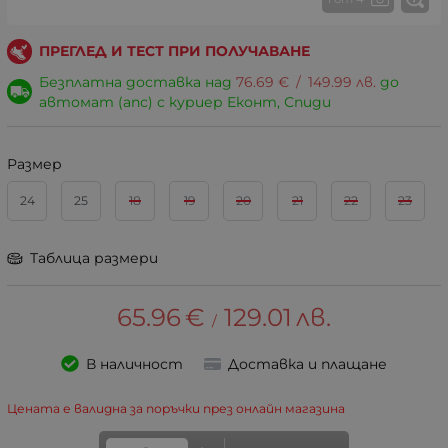
ПРЕГЛЕД И ТЕСТ ПРИ ПОЛУЧАВАНЕ
Безплатна доставка над
76.69
€
/
149.99
лв.
до
автомат (апс) с куриер Еконт, Спиди
Размер
24
25
18
19
20
21
22
23
Tаблица размери
65.96
€
129.01
лв.
/
В наличност
Доставка и плащане
Цената е валидна за поръчки през онлайн магазина