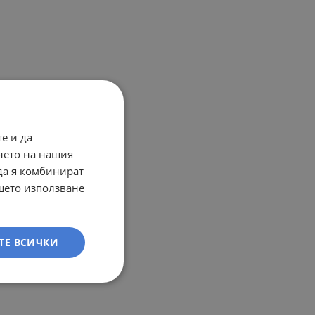
е и да
нето на нашия
 да я комбинират
ашето използване
ТЕ ВСИЧКИ