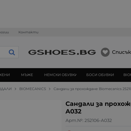
логии
Контакти
Списък
ЖЕНИ
МЪЖЕ
НЕМСКИ ОБУВКИ
БОСИ ОБУВКИ
BIO
НДАЛИ
BIOMECANICS
Сандали за прохождане Biomecanics 2521
Сандали за прохож
A032
Арт.№:
252106-A032