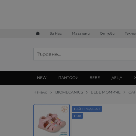
За Нас
Магазини
Отзиви
Техно
NEW
ПАНТОФИ
БЕБЕ
ДЕЦА
Начало
BIOMECANICS
БЕБЕ МОМИЧЕ
СА
НАЙ-ПРОДАВАН
НОВ