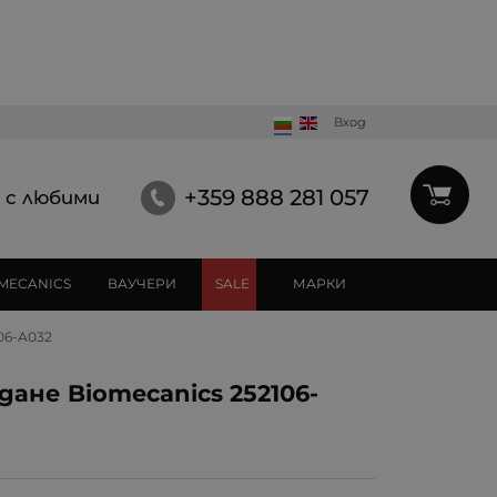
Вход
+359 888 281 057
 с любими
MECANICS
ВАУЧЕРИ
SALE
МАРКИ
06-A032
дане Biomecanics 252106-