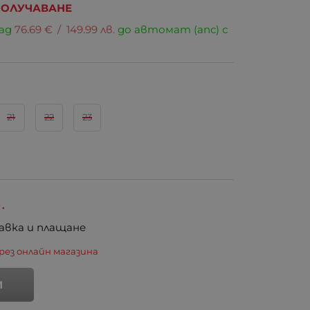
 ПОЛУЧАВАНЕ
над
76.69
€
/
149.99
лв.
до автомат (апс) с
21
22
23
.
авка и плащане
рез онлайн магазина
И