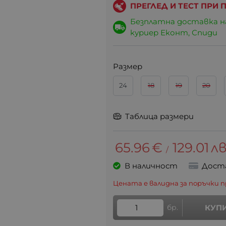
ПРЕГЛЕД И ТЕСТ ПРИ
Безплатна доставка 
куриер Еконт, Спиди
Размер
24
18
19
20
Tаблица размери
65.96
€
129.01
лв
/
В наличност
Дост
Цената е валидна за поръчки п
бр.
КУП