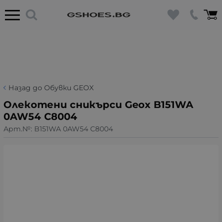
Назад до Обувки GEOX
Олекотени сникърси Geox B151WA
0AW54 C8004
Арт.№:
B151WA 0AW54 C8004