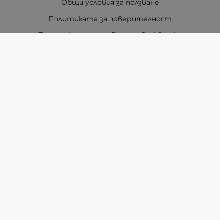
Общи условия за ползване
Политиката за поверителност
Политика за използване на бисквитки
При възникване на спор, свързан с покупка онлайн,
можете да ползвате сайта ОРС
Вашите права
Отказ от сделка
За Нас
Карта на сайта
Контакти
Методи на плащане