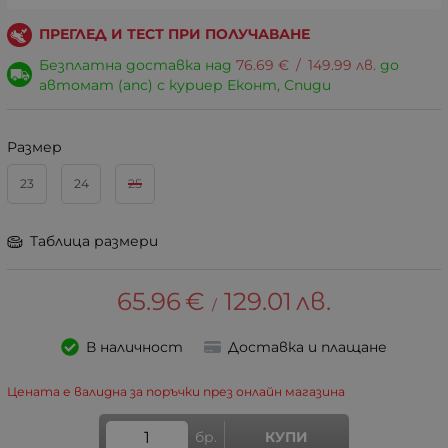
ПРЕГЛЕД И ТЕСТ ПРИ ПОЛУЧАВАНЕ
Безплатна доставка над
76.69
€
/
149.99
лв.
до
автомат (апс) с куриер Еконт, Спиди
Размер
23
24
25
Tаблица размери
65.96
€
129.01
лв.
/
В наличност
Доставка и плащане
Цената е валидна за поръчки през онлайн магазина
бр.
КУПИ