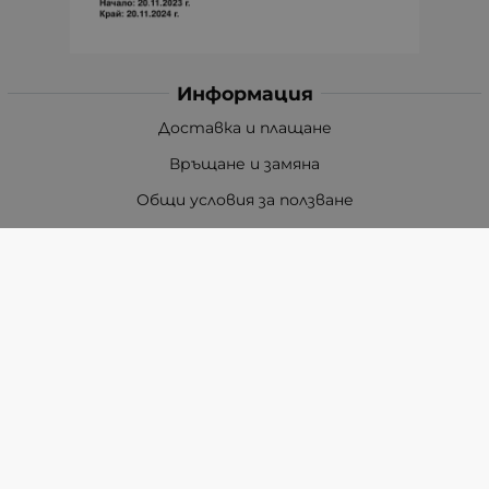
Информация
Доставка и плащане
Връщане и замяна
Общи условия за ползване
Политиката за поверителност
Политика за използване на бисквитки
При възникване на спор, свързан с покупка онлайн,
можете да ползвате сайта ОРС
Вашите права
Отказ от сделка
За Нас
Карта на сайта