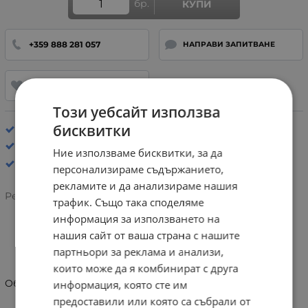
бр.
КУПИ
+359 888 281 057
НАПРАВИ ЗАПИТВАНЕ
ДОБАВИ В ЛЮБИМИ
Този уебсайт използва
бисквитки
Стелка: Анатомична
Спортни обувки
Ние използваме бисквитки, за да
персонализираме съдържанието,
рекламите и да анализираме нашия
Рейтинг:
трафик. Също така споделяме
информация за използването на
нашия сайт от ваша страна с нашите
ИНФОРМАЦИЯ
партньори за реклама и анализи,
които може да я комбинират с друга
Обувки естствена кожа Geox U65N0A 08532 C1025
информация, която сте им
предоставили или която са събрали от