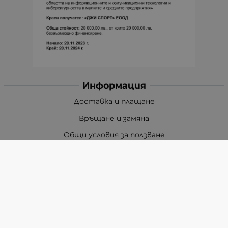
Информация
Доставка и плащане
Връщане и замяна
Общи условия за ползване
Политиката за поверителност
Политика за използване на бисквитки
При възникване на спор, свързан с покупка онлайн,
можете да ползвате сайта ОРС
Вашите права