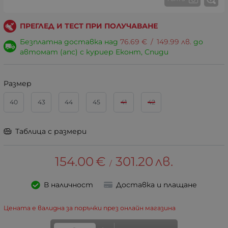
ПРЕГЛЕД И ТЕСТ ПРИ ПОЛУЧАВАНЕ
Безплатна доставка над
76.69
€
/
149.99
лв.
до
автомат (апс) с куриер Еконт, Спиди
Размер
40
43
44
45
41
42
Таблица с размери
154.00
€
301.20
лв.
/
В наличност
Доставка и плащане
Цената е валидна за поръчки през онлайн магазина