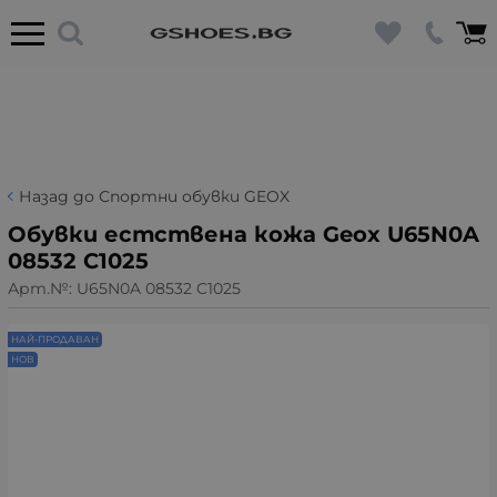
Назад до Спортни обувки GEOX
Обувки естствена кожа Geox U65N0A
08532 C1025
Арт.№:
U65N0A 08532 C1025
НАЙ-ПРОДАВАН
НОВ