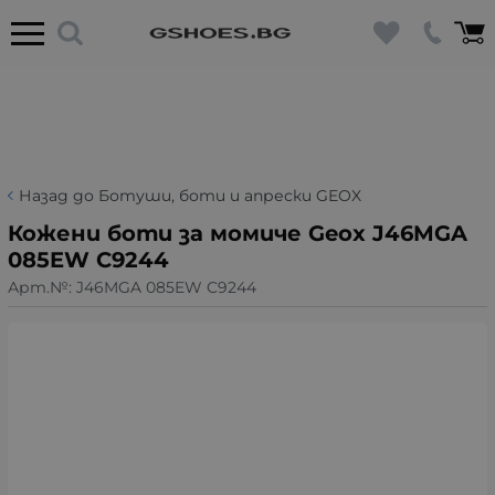
Назад до Ботуши, боти и апрески GEOX
Кожени боти за момиче Geox J46MGA
085EW C9244
Арт.№:
J46MGA 085EW C9244