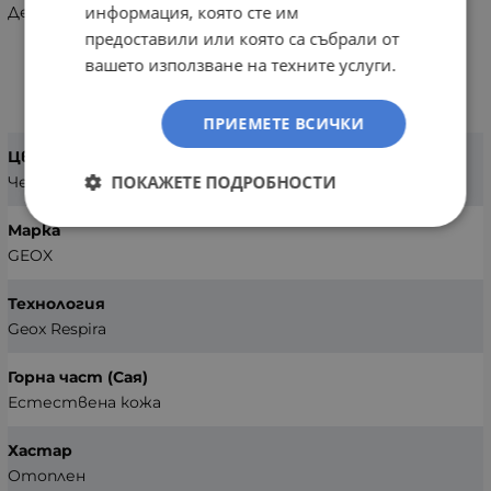
информация, която сте им
Детски боти за момиче Geox J46MGA 085EW C9244
предоставили или която са събрали от
вашето използване на техните услуги.
ХАРАКТЕРИСТИКИ
ПРИЕМЕТЕ ВСИЧКИ
Цвят
ПОКАЖЕТЕ ПОДРОБНОСТИ
Черен
Марка
GEOX
Технология
Geox Respira
Горна част (Сая)
Естествена кожа
Хастар
Отоплен