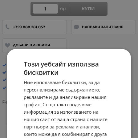
бр.
КУПИ
+359 888 281 057
НАПРАВИ ЗАПИТВАНЕ
ДОБАВИ В ЛЮБИМИ
Този уебсайт използва
Хастар: Отоплен
бисквитки
Стелка: Анатомична
Ботуши, боти и апрески
Ние използваме бисквитки, за да
персонализираме съдържанието,
рекламите и да анализираме нашия
Рейтинг:
трафик. Също така споделяме
информация за използването на
нашия сайт от ваша страна с нашите
ИНФОРМАЦИЯ
партньори за реклама и анализи,
които може да я комбинират с друга