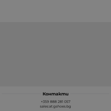
Контакти
+359 888 281 057
sales:at:gshoes.bg