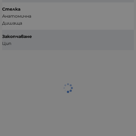
Стелка
Анатомична
Дишаща
Закопчаване
Цип