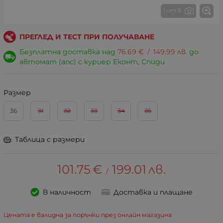
1 от 6
ПРЕГЛЕД И ТЕСТ ПРИ ПОЛУЧАВАНЕ
Безплатна доставка над
76.69
€
/
149.99
лв.
до
автомат (апс) с куриер Еконт, Спиди
Размер
36
31
32
33
34
35
Таблица с размери
101.75
€
199.01
лв.
/
В наличност
Доставка и плащане
Цената е валидна за поръчки през онлайн магазина