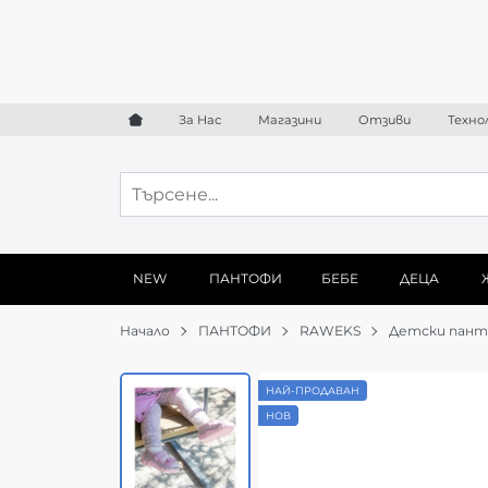
За Нас
Магазини
Отзиви
Техно
NEW
ПАНТОФИ
БЕБЕ
ДЕЦА
Начало
ПАНТОФИ
RAWEKS
Детски панто
НАЙ-ПРОДАВАН
НОВ