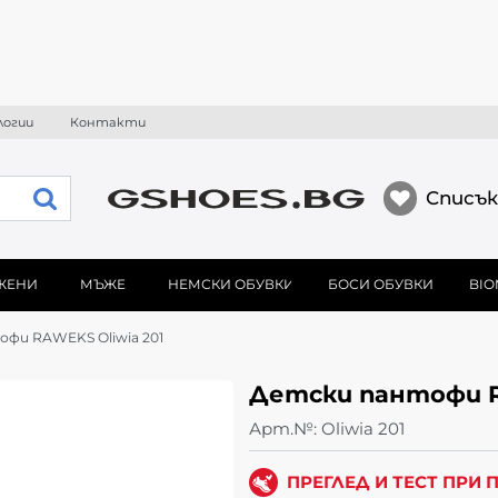
логии
Контакти
Списък
ЖЕНИ
МЪЖЕ
НЕМСКИ ОБУВКИ
БОСИ ОБУВКИ
BIO
фи RAWEKS Oliwia 201
Детски пантофи R
Арт.№:
Oliwia 201
ПРЕГЛЕД И ТЕСТ ПРИ