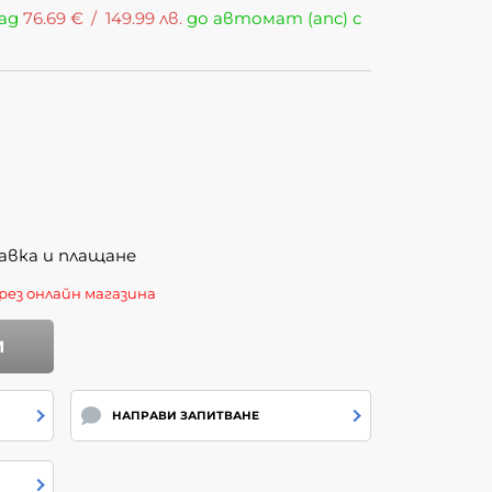
над
76.69
€
/
149.99
лв.
до автомат (апс) с
авка и плащане
рез онлайн магазина
И
НАПРАВИ ЗАПИТВАНЕ