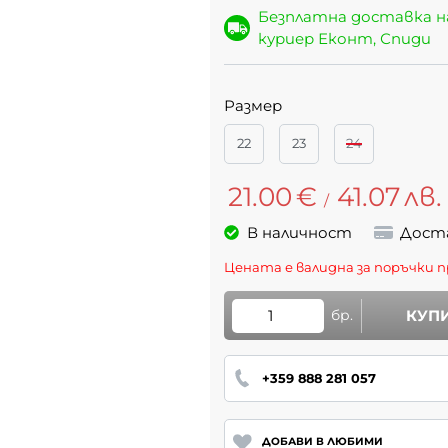
Безплатна доставка 
куриер Еконт, Спиди
Размер
22
23
24
21.00
€
41.07
лв.
/
В наличност
Дост
Цената е валидна за поръчки п
бр.
КУП
+359 888 281 057
ДОБАВИ В ЛЮБИМИ