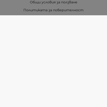
Общи условия за ползване
Политиката за поверителност
Политика за използване на бисквитки
При възникване на спор, свързан с покупка онлайн,
можете да ползвате сайта ОРС
Вашите права
Отказ от сделка
За Нас
Карта на сайта
Контакти
Методи на плащане