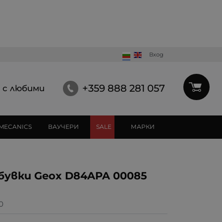
Вход
+359 888 281 057
 с любими
MECANICS
ВАУЧЕРИ
SALE
МАРКИ
бувки Geox D84APA 00085
0