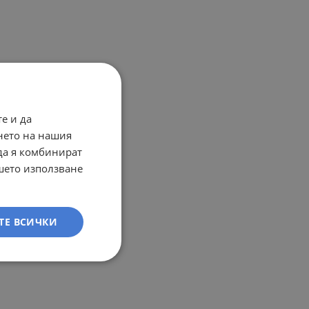
е и да
нето на нашия
 да я комбинират
ашето използване
ТЕ ВСИЧКИ