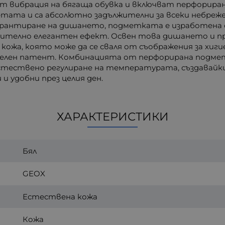
ват вибрация на бягаща обувка и включват перфориран
етата и са абсолютно задължителни за всеки небреж
рантиране на дишането, подметката е изработена о
чително елегантен ефект. Освен това дишането и п
кожа, която може да се сваля от съображения за хиги
ителен патент. Комбинацията от перфорирана подм
стествено регулиране на температурата, създавай
и удобни през целия ден.
ХАРАКТЕРИСТИКИ
Бял
GEOX
Естествена кожа
Кожа