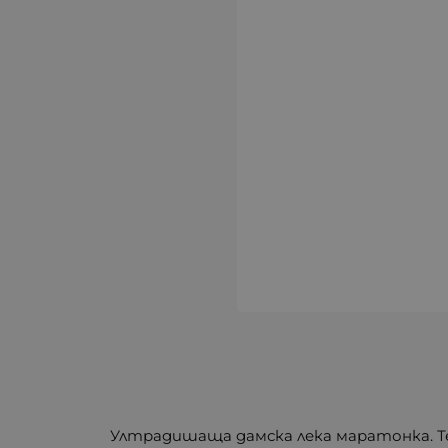
Ултрадишаща дамска лека маратонка. Те