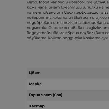
лято. Мода напред и übercool, те излъч
кожа напа, имат блестящи шпилки на п
патентовани от Geox перфорации за га
невероятна лекота, гъвкавост и изклю
подобряват от стелката, облицована с 
подметка Geox се основава на изключ
водоустойчива мембрана позволяват е
обувката, който поддържа краката сухи 
Цвят
Марка
Горна част (Сая)
Хастар