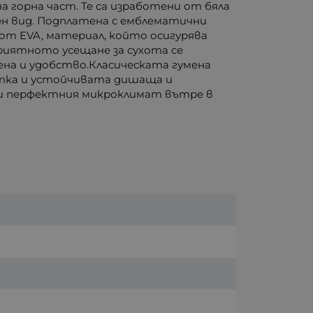
а горна част. Те са изработени от бяла
ен вид. Подплатена с емблематични
т EVA, материал, който осигурява
риятното усещане за сухота се
ена и удобство.Класическата гумена
етка и устойчивата дишаща и
ки перфектния микроклимат вътре в