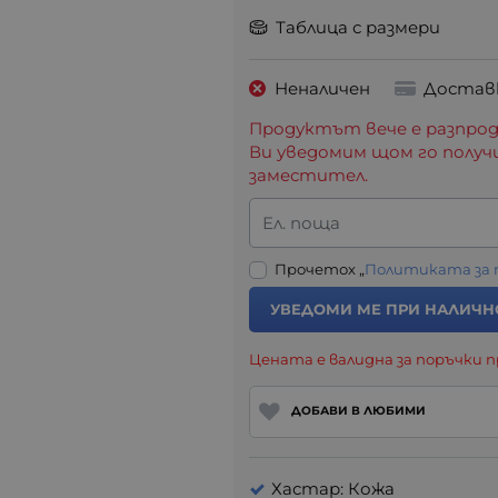
Таблица с размери
Неналичен
Достав
Продуктът вече е разпрод
Ви уведомим щом го получ
заместител.
Ел. поща
Прочетох „
Политиката за
УВЕДОМИ МЕ ПРИ НАЛИЧН
Цената е валидна за поръчки п
ДОБАВИ В ЛЮБИМИ
Хастар: Кожа