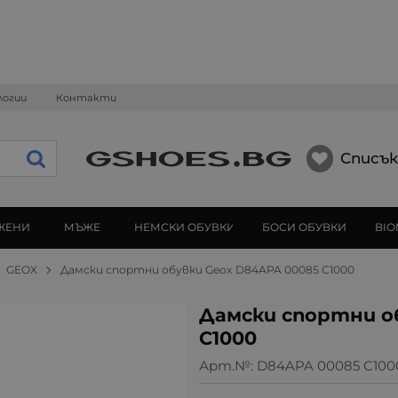
логии
Контакти
Списък
ЖЕНИ
МЪЖЕ
НЕМСКИ ОБУВКИ
БОСИ ОБУВКИ
BIO
GEOX
Дамски спортни обувки Geox D84APA 00085 C1000
Дамски спортни о
C1000
Арт.№:
D84APA 00085 C100