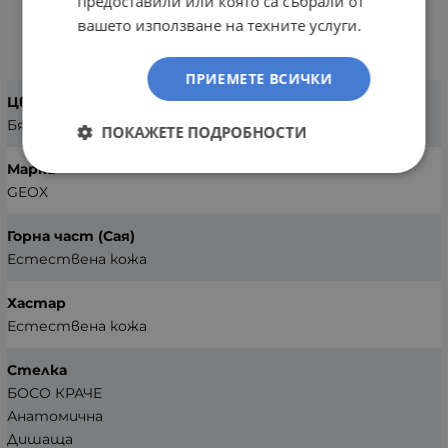
предоставили или която са събрали от
вашето използване на техните услуги.
ХАРАКТЕРИСТИКИ
ПРИЕМЕТЕ ВСИЧКИ
Цвят
Бял
ПОКАЖЕТЕ ПОДРОБНОСТИ
Марка
GEOX
Горна част (Сая)
Естествена кожа
Хастар
Естествена кожа
Стелка
БОСО КРАЧЕ
Анатомична
Дишаща