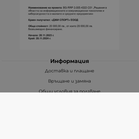
Информация
Доставка и плащане
Връщане и замяна
Общи условия за ползване
Политиката за поверителност
Политика за използване на бисквитки
При възникване на спор, свързан с покупка онлайн,
можете да ползвате сайта ОРС
Вашите права