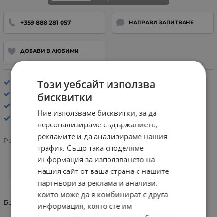
+359 888 281 057
НАПРАВИ ЗАПИТВАНЕ
ДОБАВИ В ЛЮБИМИ
Този уебсайт използва
Хастар: Естествена кожа
Стелка: БОСО КРАЧЕ
бисквитки
Обувки
Ние използваме бисквитки, за да
персонализираме съдържанието,
рекламите и да анализираме нашия
Рейтинг:
трафик. Също така споделяме
информация за използването на
нашия сайт от ваша страна с нашите
ИНФОРМАЦИЯ
партньори за реклама и анализи,
които може да я комбинират с друга
Боси обувки Geox B555WA 00085 C1236
информация, която сте им