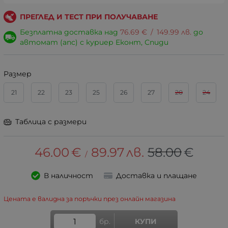
ПРЕГЛЕД И ТЕСТ ПРИ ПОЛУЧАВАНЕ
Безплатна доставка над
76.69
€
/
149.99
лв.
до
автомат (апс) с куриер Еконт, Спиди
Размер
21
22
23
25
26
27
20
24
Таблица с размери
46.00
€
89.97
лв.
58.00
€
/
В наличност
Доставка и плащане
Цената е валидна за поръчки през онлайн магазина
бр.
КУПИ