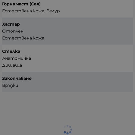
Горна част (Сая)
Естествена кожа, Велур
Хастар
Отоплен
Естествена кожа
Стелка
Анатомична
Дишаща
Закопчаване
Връзки