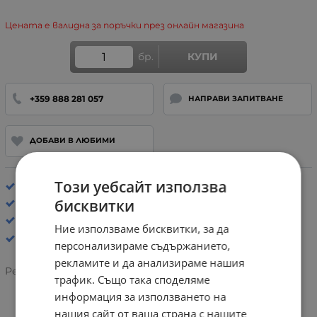
Цената е валидна за поръчки през онлайн магазина
бр.
КУПИ
+359 888 281 057
НАПРАВИ ЗАПИТВАНЕ
ДОБАВИ В ЛЮБИМИ
Този уебсайт използва
Хастар: Отоплен
бисквитки
Стелка: Анатомична
Ботуши и боти
Ние използваме бисквитки, за да
персонализираме съдържанието,
рекламите и да анализираме нашия
Рейтинг:
трафик. Също така споделяме
информация за използването на
нашия сайт от ваша страна с нашите