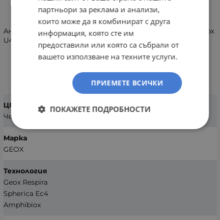
ИНФОРМАЦИЯ
партньори за реклама и анализи,
които може да я комбинират с друга
Анатомични водоустойчиви боти Geox Spherica 4x4 abx
информация, която сте им
U46FDB 0FF22 C9999
предоставили или която са събрали от
вашето използване на техните услуги.
ХАРАКТЕРИСТИКИ
ПРИЕМЕТЕ ВСИЧКИ
Цвят
ПОКАЖЕТЕ ПОДРОБНОСТИ
Черен
Марка
GEOX
Технология
Geox Respira
Spherica Ec4
Amphibiox