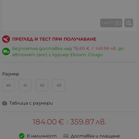
1 от 7
ПРЕГЛЕД И ТЕСТ ПРИ ПОЛУЧАВАНЕ
Безплатна доставка над
76.69
€
/
149.99
лв.
до
автомат (апс) с куриер Еконт, Спиди
Размер
40
41
42
43
Таблица с размери
184.00
€
359.87
лв.
/
В наличност
Доставка и плащане