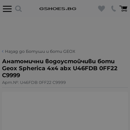
Назад до Ботуши и боти GEOX
Анатомични водоустойчиви боти
Geox Spherica 4x4 abx U46FDB 0FF22
C9999
Арт.№:
U46FDB 0FF22 C9999