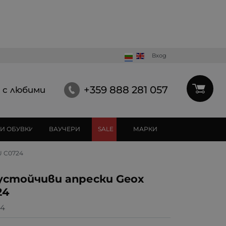
Вход
+359 888 281 057
 с любими
И ОБУВКИ
ВАУЧЕРИ
SALE
МАРКИ
U C0724
стойчиви апрески Geox
24
24