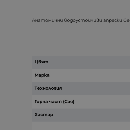
Анатомични водоустойчиви апрески Ge
Цвят
Марка
Технология
Горна част (Сая)
Хастар