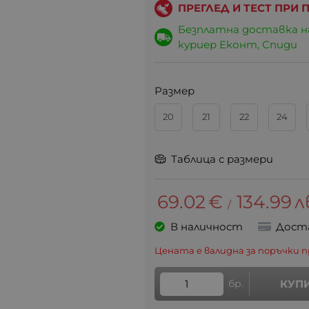
ПРЕГЛЕД И ТЕСТ ПРИ
Безплатна доставка 
куриер Еконт, Спиди
Размер
20
21
22
24
Таблица с размери
69.02
€
134.99
л
/
В наличност
Дост
Цената е валидна за поръчки п
бр.
КУП