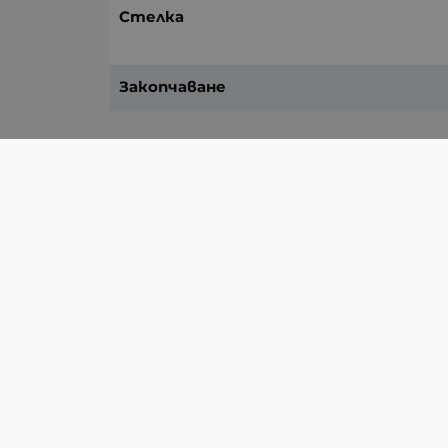
Стелка
Закопчаване