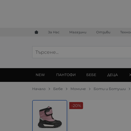
За Нас
Магазини
Отзиви
Техно
NEW
ПАНТОФИ
БЕБЕ
ДЕЦА
Начало
Бебе
Момиче
Боти и Ботуши
-20%