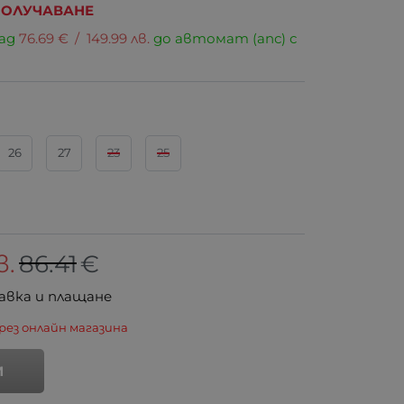
 ПОЛУЧАВАНЕ
над
76.69
€
/
149.99
лв.
до автомат (апс) с
26
27
23
25
в.
86.41
€
авка и плащане
рез онлайн магазина
И