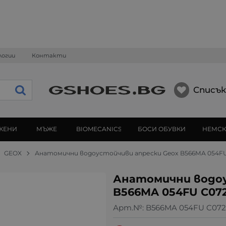
логии
Контакти
Списък
ЖЕНИ
МЪЖЕ
BIOMECANICS
БОСИ ОБУВКИ
НЕМСК
GEOX
Анатомични водоустойчиви апрески Geox B566MA 054F
Анатомични водоу
B566MA 054FU C07
Арт.№:
B566MA 054FU C07