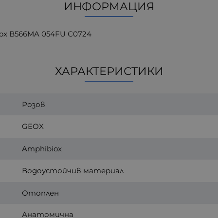
ИНФОРМАЦИЯ
ox B566MA 054FU C0724
ХАРАКТЕРИСТИКИ
Розов
GEOX
Amphibiox
Водоустойчив материал
Отоплен
Анатомична