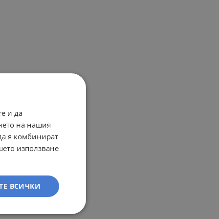
е и да
нето на нашия
 да я комбинират
ашето използване
ТЕ ВСИЧКИ