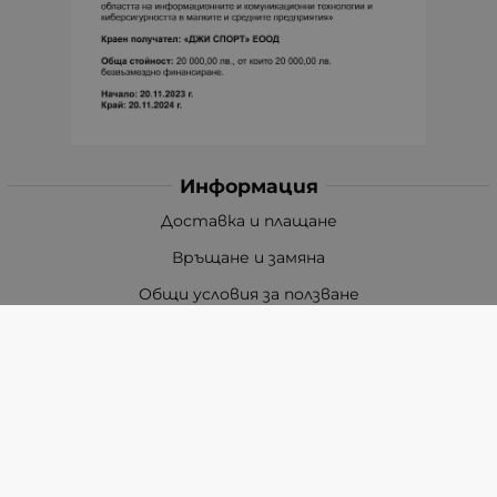
Информация
Доставка и плащане
Връщане и замяна
Общи условия за ползване
Политиката за поверителност
Политика за използване на бисквитки
При възникване на спор, свързан с покупка онлайн,
можете да ползвате сайта ОРС
Вашите права