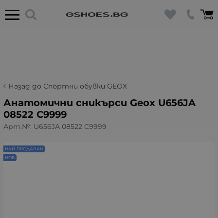
Назад до Спортни обувки GEOX
Анатомични сникърси Geox U656JA
08522 C9999
Арт.№:
U656JA 08522 C9999
НАЙ-ПРОДАВАН
НОВ