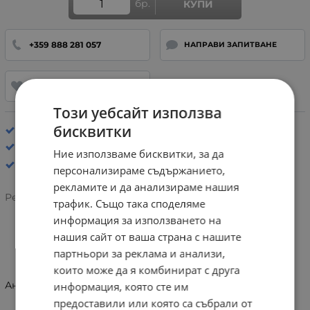
бр.
КУПИ
+359 888 281 057
НАПРАВИ ЗАПИТВАНЕ
ДОБАВИ В ЛЮБИМИ
Този уебсайт използва
бисквитки
Стелка: Анатомична
Спортни обувки
Ние използваме бисквитки, за да
персонализираме съдържанието,
рекламите и да анализираме нашия
Рейтинг:
трафик. Също така споделяме
информация за използването на
нашия сайт от ваша страна с нашите
ИНФОРМАЦИЯ
партньори за реклама и анализи,
които може да я комбинират с друга
Анатомични сникърси Geox U656JA 08522 C9999
информация, която сте им
предоставили или която са събрали от