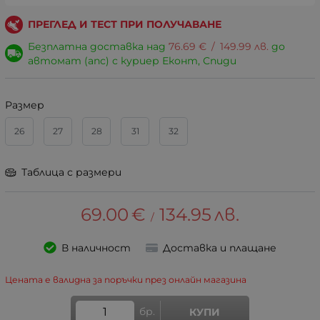
ПРЕГЛЕД И ТЕСТ ПРИ ПОЛУЧАВАНЕ
Безплатна доставка над
76.69
€
/
149.99
лв.
до
автомат (апс) с куриер Еконт, Спиди
Размер
26
27
28
31
32
Таблица с размери
69.00
€
134.95
лв.
/
В наличност
Доставка и плащане
Цената е валидна за поръчки през онлайн магазина
бр.
КУПИ