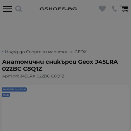
Назад до Спортни маратонки GEOX
Анатомични сникърси Geox J45LRA
022BC C8Q1Z
Арт.№:
J45LRA 022BC C8Q1Z
НАЙ-ПРОДАВАН
НОВ