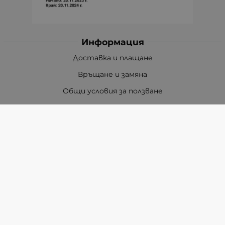
Информация
Доставка и плащане
Връщане и замяна
Общи условия за ползване
Политиката за поверителност
Политика за използване на бисквитки
При възникване на спор, свързан с покупка онлайн,
можете да ползвате сайта ОРС
Вашите права
Отказ от сделка
За Нас
Карта на сайта