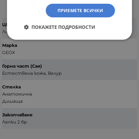
ХАРАКТЕРИСТИКИ
ПРИЕМЕТЕ ВСИЧКИ
Цвят
ПОКАЖЕТЕ ПОДРОБНОСТИ
Лилав
Марка
GEOX
Горна част (Сая)
Естествена кожа, Велур
Стелка
Анатомична
Дишаща
Закопчаване
Лепки 2 бр.