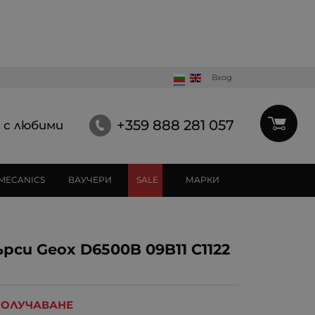
Вход
+359 888 281 057
 с любими
MECANICS
ВАУЧЕРИ
SALE
МАРКИ
си Geox D6500B 09B11 C1122
 ПОЛУЧАВАНЕ