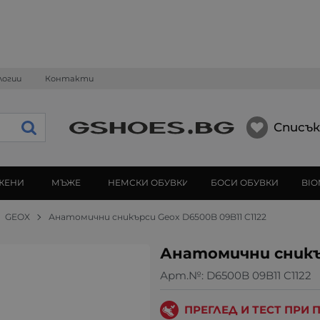
логии
Контакти
Списък
ЖЕНИ
МЪЖЕ
НЕМСКИ ОБУВКИ
БОСИ ОБУВКИ
BIO
GEOX
Анатомични сникърси Geox D6500B 09B11 C1122
Анатомични сникър
Арт.№:
D6500B 09B11 C1122
ПРЕГЛЕД И ТЕСТ ПРИ