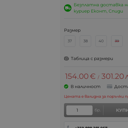
Безплатна доставка 
куриер Еконт, Спиди
Размер
37
38
40
39
Таблица с размери
154.00
€
301.20
/
В наличност
Дост
Цената е валидна за поръчки п
бр.
КУП