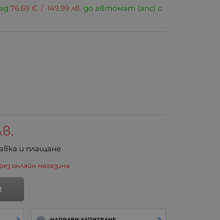
над
76.69
€
/
149.99
лв.
до автомат (апс) с
лв.
авка и плащане
рез онлайн магазина
И
НАПРАВИ ЗАПИТВАНЕ