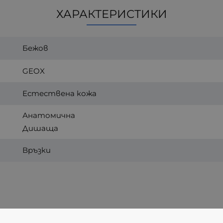
ХАРАКТЕРИСТИКИ
Бежов
GEOX
Естествена кожа
Анатомична
Дишаща
Връзки