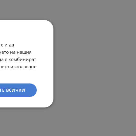
е и да
нето на нашия
 да я комбинират
ашето използване
ТЕ ВСИЧКИ