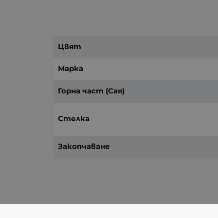
Цвят
Марка
Горна част (Сая)
Стелка
Закопчаване