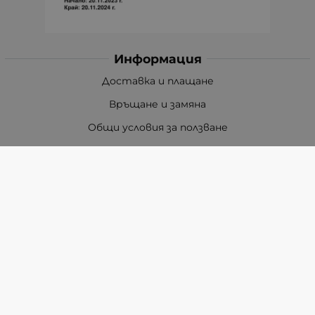
Информация
Доставка и плащане
Връщане и замяна
Общи условия за ползване
Политиката за поверителност
Политика за използване на бисквитки
При възникване на спор, свързан с покупка онлайн,
можете да ползвате сайта ОРС
Вашите права
Отказ от сделка
За Нас
Карта на сайта