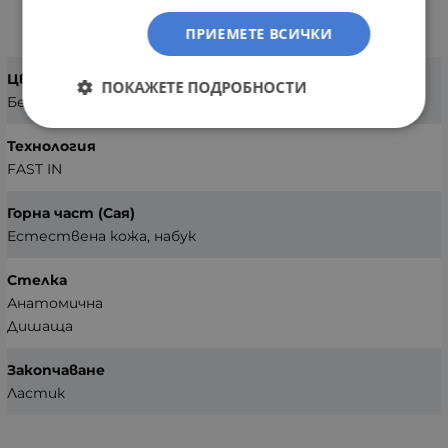
ХАРАКТЕРИСТИКИ
ПРИЕМЕТЕ ВСИЧКИ
Цвят
ПОКАЖЕТЕ ПОДРОБНОСТИ
Бежов
Технология
FAST IN
Горна част (Сая)
Естествена кожа, набук
Стелка
Анатомична
Дишаща
Закопчаване
Ластик