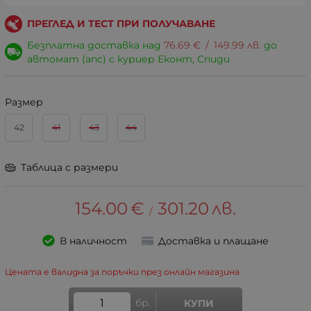
ПРЕГЛЕД И ТЕСТ ПРИ ПОЛУЧАВАНЕ
Безплатна доставка над
76.69
€
/
149.99
лв.
до
автомат (апс) с куриер Еконт, Спиди
Размер
42
41
43
44
Таблица с размери
154.00
€
301.20
лв.
/
В наличност
Доставка и плащане
Цената е валидна за поръчки през онлайн магазина
бр.
КУПИ