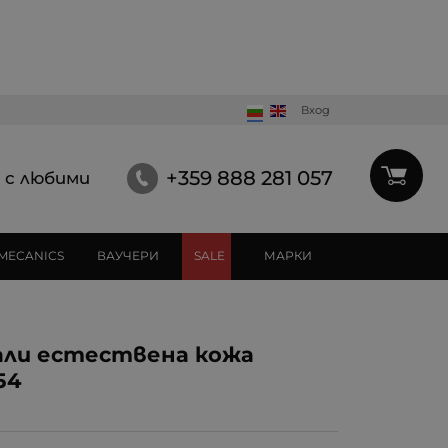
Вход
+359 888 281 057
 с любими
MECANICS
ВАУЧЕРИ
SALE
МАРКИ
али естествена кожа
54