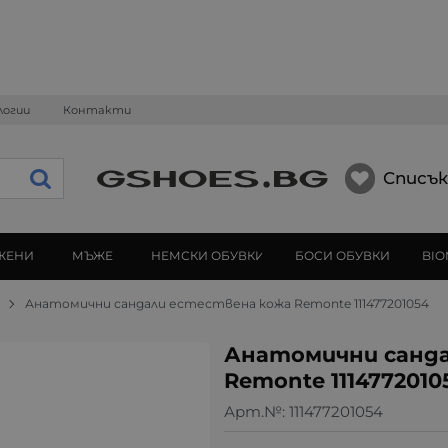
логии
Контакти
Списък
ЖЕНИ
МЪЖЕ
НЕМСКИ ОБУВКИ
БОСИ ОБУВКИ
BIO
Анатомични сандали естествена кожа Remonte 111477201054
Анатомични санд
Remonte 1114772010
Арт.№:
111477201054