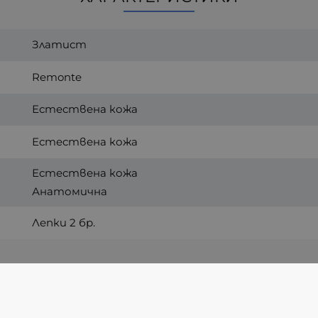
Златист
Remonte
Естествена кожа
Естествена кожа
Естествена кожа
Анатомична
Лепки 2 бр.