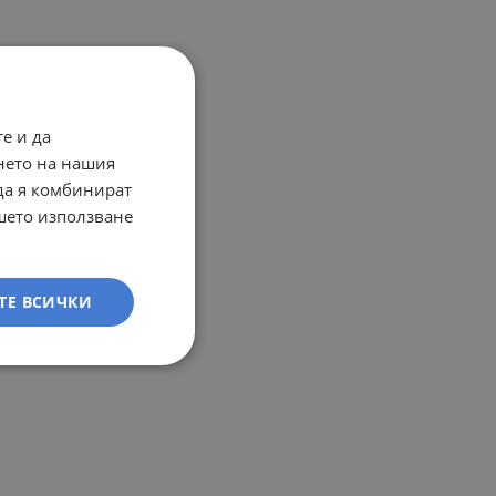
е и да
нето на нашия
 да я комбинират
ашето използване
ТЕ ВСИЧКИ