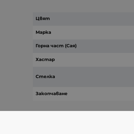
Цвят
Марка
Горна част (Сая)
Хастар
Стелка
Закопчаване