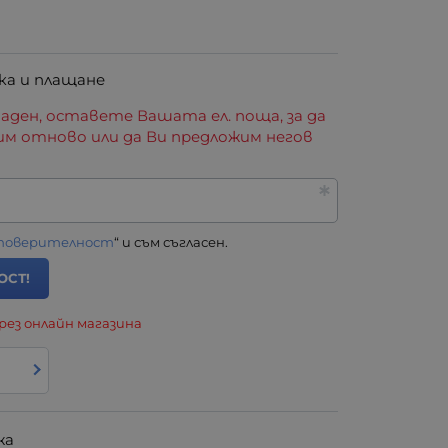
ка и плащане
аден, оставете Вашата ел. поща, за да
им отново или да Ви предложим негов
 поверителност
“ и съм съгласен.
ОСТ!
рез онлайн магазина
жа