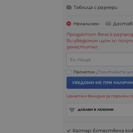
Таблица с размери
Неналичен
Достав
Продуктът вече е разпрод
Ви уведомим щом го получ
заместител.
Ел. поща
Прочетох „
Политиката за
УВЕДОМИ МЕ ПРИ НАЛИЧН
Цената е валидна за поръчки п
ДОБАВИ В ЛЮБИМИ
Хастар: Естествена ко