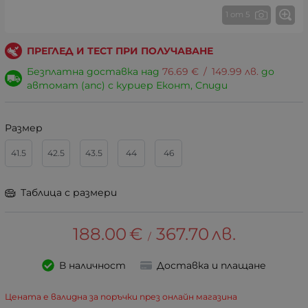
1 от 5
ПРЕГЛЕД И ТЕСТ ПРИ ПОЛУЧАВАНЕ
Безплатна доставка над
76.69
€
/
149.99
лв.
до
автомат (апс) с куриер Еконт, Спиди
Размер
41.5
42.5
43.5
44
46
Таблица с размери
188.00
€
367.70
лв.
/
В наличност
Доставка и плащане
Цената е валидна за поръчки през онлайн магазина