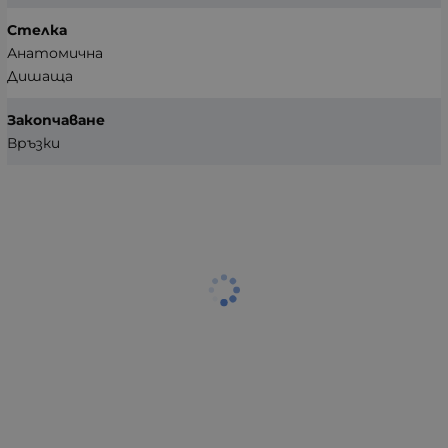
Стелка
Анатомична
Дишаща
Закопчаване
Връзки