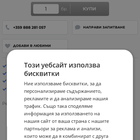
бр.
КУПИ
+359 888 281 057
НАПРАВИ ЗАПИТВАНЕ
ДОБАВИ В ЛЮБИМИ
Този уебсайт използва
Хастар: Естествена кожа
бисквитки
Стелка: Анатомична
Официални обувки
Ние използваме бисквитки, за да
персонализираме съдържанието,
рекламите и да анализираме нашия
Рейтинг:
трафик. Също така споделяме
информация за използването на
нашия сайт от ваша страна с нашите
ИНФОРМАЦИЯ
партньори за реклама и анализи,
които може да я комбинират с друга