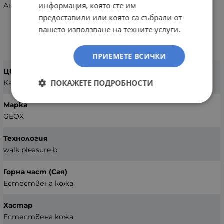
информация, която сте им
Анатомични обувки Geox U657KA 00043 C6001
предоставили или която са събрали от
вашето използване на техните услуги.
ХАРАКТЕРИСТИКИ
ПРИЕМЕТЕ ВСИЧКИ
Цвят
ПОКАЖЕТЕ ПОДРОБНОСТИ
Кафяв
Марка
GEOX
Технология
walk pleasure b
Горна част (Сая)
Естествена кожа
Хастар
Естествена кожа