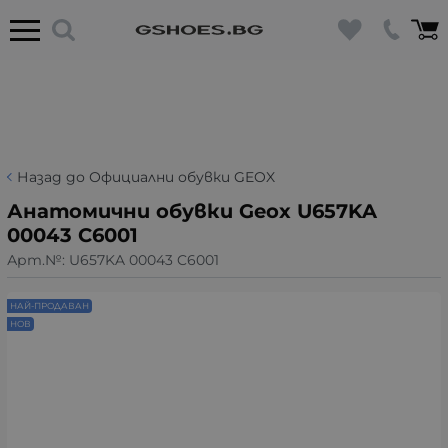
Назад до Официални обувки GEOX
Анатомични обувки Geox U657KA
00043 C6001
Арт.№:
U657KA 00043 C6001
НАЙ-ПРОДАВАН
НОВ