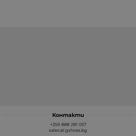
Контакти
+359 888 281 057
sales:at:gshoes.bg