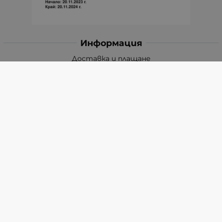
Информация
Доставка и плащане
Връщане и замяна
Общи условия за ползване
Политиката за поверителност
Политика за използване на бисквитки
При възникване на спор, свързан с покупка онлайн,
можете да ползвате сайта ОРС
Вашите права
Отказ от сделка
За Нас
Карта на сайта