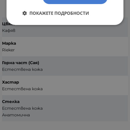
ХАРАКТЕРИСТИКИ
ПОКАЖЕТЕ ПОДРОБНОСТИ
Цвят
Кафяв
Марка
Rieker
Горна част (Сая)
Естествена кожа
Хастар
Естествена кожа
Стелка
Естествена кожа
Анатомична