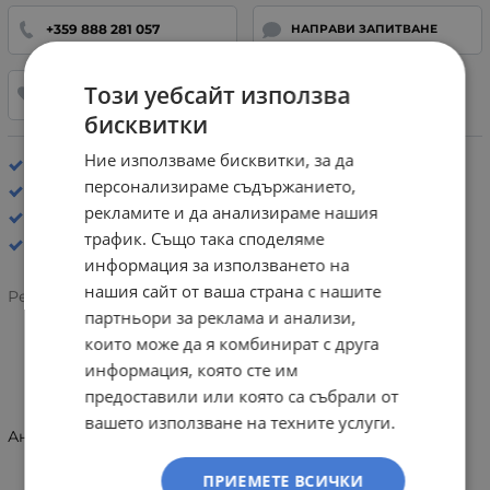
+359 888 281 057
НАПРАВИ ЗАПИТВАНЕ
Този уебсайт използва
ДОБАВИ В ЛЮБИМИ
бисквитки
Ние използваме бисквитки, за да
Хастар: Естествена кожа
персонализираме съдържанието,
Стелка: Естествена кожа
рекламите и да анализираме нашия
Сандали
трафик. Също така споделяме
информация за използването на
нашия сайт от ваша страна с нашите
Рейтинг:
партньори за реклама и анализи,
които може да я комбинират с друга
информация, която сте им
ИНФОРМАЦИЯ
предоставили или която са събрали от
вашето използване на техните услуги.
Анатомични кожени чехли Rieker 112377322092
ПРИЕМЕТЕ ВСИЧКИ