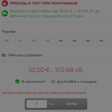
ПРЕГЛЕД И ТЕСТ ПРИ ПОЛУЧАВАНЕ
Безплатна доставка над
76.69
€
/
149.99
лв.
до
автомат (апс) с куриер Еконт, Спиди
Размер
40
41
42
43
44
45
46
47
Таблица с размери
52.50
€
102.68
лв.
/
В наличност
Доставка и плащане
Цената е валидна за поръчки през онлайн магазина
бр.
КУПИ