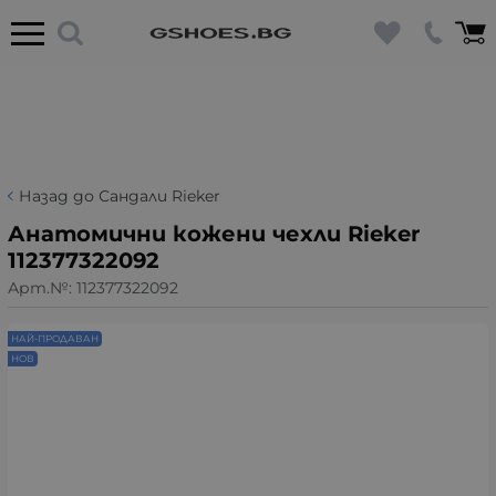
Назад до Сандали Rieker
Анатомични кожени чехли Rieker
112377322092
Арт.№:
112377322092
НАЙ-ПРОДАВАН
НОВ